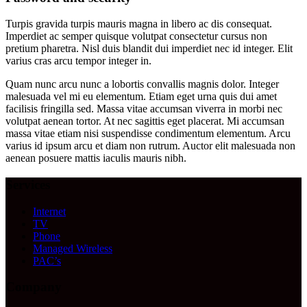
Turpis gravida turpis mauris magna in libero ac dis consequat.
Imperdiet ac semper quisque volutpat consectetur cursus non
pretium pharetra. Nisl duis blandit dui imperdiet nec id integer. Elit
varius cras arcu tempor integer in.
Quam nunc arcu nunc a lobortis convallis magnis dolor. Integer
malesuada vel mi eu elementum. Etiam eget urna quis dui amet
facilisis fringilla sed. Massa vitae accumsan viverra in morbi nec
volutpat aenean tortor. At nec sagittis eget placerat. Mi accumsan
massa vitae etiam nisi suspendisse condimentum elementum. Arcu
varius id ipsum arcu et diam non rutrum. Auctor elit malesuada non
aenean posuere mattis iaculis mauris nibh.
Services
Internet
TV
Phone
Managed Wireless
PAC’s
Company