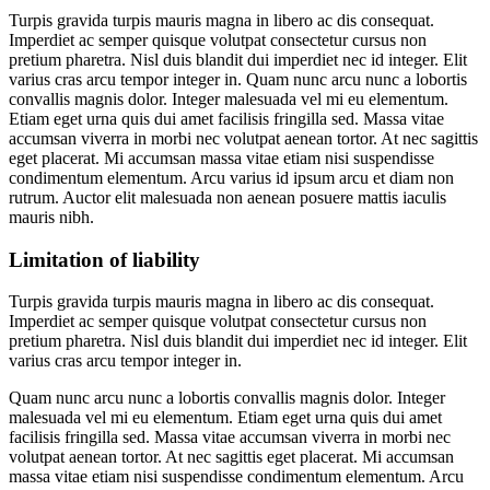
Turpis gravida turpis mauris magna in libero ac dis consequat.
Imperdiet ac semper quisque volutpat consectetur cursus non
pretium pharetra. Nisl duis blandit dui imperdiet nec id integer. Elit
varius cras arcu tempor integer in. Quam nunc arcu nunc a lobortis
convallis magnis dolor. Integer malesuada vel mi eu elementum.
Etiam eget urna quis dui amet facilisis fringilla sed. Massa vitae
accumsan viverra in morbi nec volutpat aenean tortor. At nec sagittis
eget placerat. Mi accumsan massa vitae etiam nisi suspendisse
condimentum elementum. Arcu varius id ipsum arcu et diam non
rutrum. Auctor elit malesuada non aenean posuere mattis iaculis
mauris nibh.
Limitation of liability
Turpis gravida turpis mauris magna in libero ac dis consequat.
Imperdiet ac semper quisque volutpat consectetur cursus non
pretium pharetra. Nisl duis blandit dui imperdiet nec id integer. Elit
varius cras arcu tempor integer in.
Quam nunc arcu nunc a lobortis convallis magnis dolor. Integer
malesuada vel mi eu elementum. Etiam eget urna quis dui amet
facilisis fringilla sed. Massa vitae accumsan viverra in morbi nec
volutpat aenean tortor. At nec sagittis eget placerat. Mi accumsan
massa vitae etiam nisi suspendisse condimentum elementum. Arcu