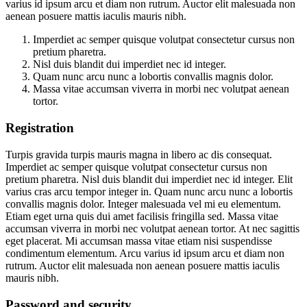
varius id ipsum arcu et diam non rutrum. Auctor elit malesuada non
aenean posuere mattis iaculis mauris nibh.
Imperdiet ac semper quisque volutpat consectetur cursus non
pretium pharetra.
Nisl duis blandit dui imperdiet nec id integer.
Quam nunc arcu nunc a lobortis convallis magnis dolor.
Massa vitae accumsan viverra in morbi nec volutpat aenean
tortor.
Registration
Turpis gravida turpis mauris magna in libero ac dis consequat.
Imperdiet ac semper quisque volutpat consectetur cursus non
pretium pharetra. Nisl duis blandit dui imperdiet nec id integer. Elit
varius cras arcu tempor integer in. Quam nunc arcu nunc a lobortis
convallis magnis dolor. Integer malesuada vel mi eu elementum.
Etiam eget urna quis dui amet facilisis fringilla sed. Massa vitae
accumsan viverra in morbi nec volutpat aenean tortor. At nec sagittis
eget placerat. Mi accumsan massa vitae etiam nisi suspendisse
condimentum elementum. Arcu varius id ipsum arcu et diam non
rutrum. Auctor elit malesuada non aenean posuere mattis iaculis
mauris nibh.
Password and security